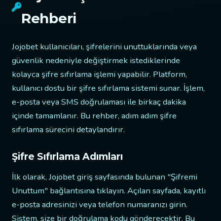
Rehberi
Jojobet kullanıcıları, şifrelerini unuttuklarında veya
güvenlik nedeniyle değiştirmek istediklerinde
kolayca şifre sıfırlama işlemi yapabilir. Platform,
kullanıcı dostu bir şifre sıfırlama sistemi sunar. İşlem,
e-posta veya SMS doğrulaması ile birkaç dakika
içinde tamamlanır. Bu rehber, adım adım şifre
sıfırlama sürecini detaylandırır.
Şifre Sıfırlama Adımları
İlk olarak, Jojobet giriş sayfasında bulunan "Şifremi
Unuttum" bağlantısına tıklayın. Açılan sayfada, kayıtlı
e-posta adresinizi veya telefon numaranızı girin.
Sistem, size bir doğrulama kodu gönderecektir. Bu