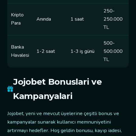
250-
Kripto
Anında
1 saat
250.000
Para
TL
500-
Banka
1-2 saat
1-3 iş günü
500.000
Havalesi
TL
Jojobet Bonuslari ve
Kampanyalari
Jojobet, yeni ve mevcut üyelerine çeşitli bonus ve
kampanyalar sunarak kullanıcı memnuniyetini
artırmayı hedefler. Hoş geldin bonusu, kayıp iadesi,