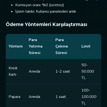
Komisyon oranı: %0 (ücretsiz)
İşlem takibi: Kullanıcı panelinden anlık
Ödeme Yöntemleri Karşılaştırması
Para
Para
Yöntem
Yatırma
Çekme
Limit
Süresi
Süresi
50-
Kredi
Anında
1-2 saat
50.000
Kartı
TL
100-
Papara
Anında
1 saat
100.000
TL