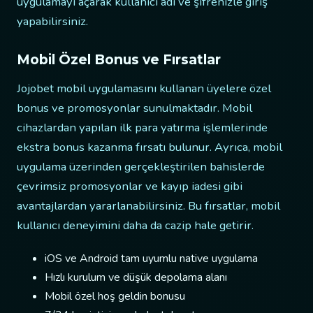
uygulamayı açarak kullanıcı adı ve şifrenizle giriş
yapabilirsiniz.
Mobil Özel Bonus ve Fırsatlar
Jojobet mobil uygulamasını kullanan üyelere özel
bonus ve promosyonlar sunulmaktadır. Mobil
cihazlardan yapılan ilk para yatırma işlemlerinde
ekstra bonus kazanma fırsatı bulunur. Ayrıca, mobil
uygulama üzerinden gerçekleştirilen bahislerde
çevrimsiz promosyonlar ve kayıp iadesi gibi
avantajlardan yararlanabilirsiniz. Bu fırsatlar, mobil
kullanıcı deneyimini daha da cazip hale getirir.
iOS ve Android tam uyumlu native uygulama
Hızlı kurulum ve düşük depolama alanı
Mobil özel hoş geldin bonusu