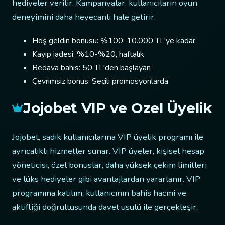
hediyeler verilir. Kampanyalar, kullanıcıların oyun
deneyimini daha heyecanlı hale getirir.
Hoş geldin bonusu: %100, 10.000 TL'ye kadar
Kayıp iadesi: %10-%20, haftalık
Bedava bahis: 50 TL'den başlayan
Çevrimsiz bonus: Seçili promosyonlarda
Jojobet VIP ve Ozel Üyelik
Jojobet, sadık kullanıcılarına VIP üyelik programı ile
ayrıcalıklı hizmetler sunar. VIP üyeler, kişisel hesap
yöneticisi, özel bonuslar, daha yüksek çekim limitleri
ve lüks hediyeler gibi avantajlardan yararlanır. VIP
programına katılım, kullanıcının bahis hacmi ve
aktifliği doğrultusunda davet usulü ile gerçekleşir.