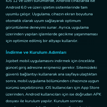
iOS 12 ve üzeri sürümlerde, Android cihazlarda ise
Android 6.0 ve üzeri işletim sistemlerinde tam
uyumlu çalışır. Uygulama, cihazın ekran boyutuna
otomatik olarak uyum sağlayarak optimum
görüntüleme deneyimi sunar. Ayrıca, uygulama
üzerinden yapılan işlemlerde gecikme yaşanmaması
için optimize edilmiş bir altyapı kullanılır.
İndirme ve Kurulum Adımları
Jojobet mobil uygulamasını indirmek için öncelikle
güncel giriş adresine erişmeniz gerekir. Sitemizdeki
güvenli bağlantıyı kullanarak ana sayfaya ulaştıktan
sonra, mobil uygulama bölümünden cihazınıza uygun
sürümü seçebilirsiniz. iOS kullanıcıları için App Store
üzerinden, Android kullanıcıları için ise doğrudan APK
dosyası ile kurulum yapılır. Kurulum sonrası