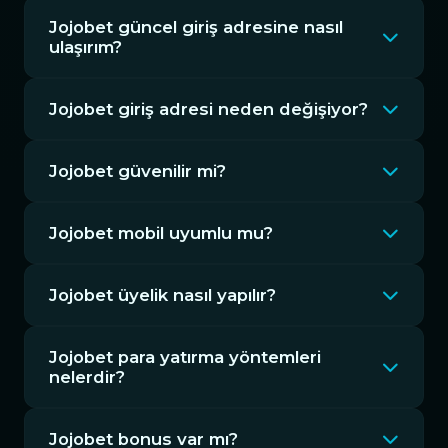
Jojobet güncel giriş adresine nasıl
ulaşırım?
Jojobet en güncel giriş adresine sitemizde yer alan
Jojobet giriş adresi neden değişiyor?
güvenli bağlantı butonları aracılığıyla kesintisiz
ulaşabilirsiniz. Adres değişikliklerinde sitemiz
Türkiye'deki BTK regülasyonları nedeniyle platform
otomatik olarak güncellenir.
Jojobet güvenilir mi?
alan adı periyodik olarak güncellenir. Bu değişim
kullanıcı verilerini veya bakiyelerini etkilemez,
Evet, Jojobet lisanslı ve uluslararası oyun
sadece erişim adresi değişir.
Jojobet mobil uyumlu mu?
sağlayıcıları tarafından denetlenen güvenilir bir
altyapı sunar. SSL şifreleme ve düzenli
Jojobet tüm mobil cihazlarla tam uyumludur. iOS ve
denetimlerle kullanıcı verileri korunur.
Jojobet üyelik nasıl yapılır?
Android'de native uygulama ile sorunsuz çalışır.
Mobil tarayıcı üzerinden de erişim mümkündür.
Sitemizden Jojobet giriş bağlantısına tıklayın, kayıt
Jojobet para yatırma yöntemleri
formunu doldurun ve SMS doğrulamasını
nelerdir?
tamamlayın. Üyelik işlemi birkaç dakika içinde
tamamlanır.
Jojobet kredi kartı, banka havalesi, Papara, PayFix
Jojobet bonus var mı?
ve kripto para (Bitcoin, Ethereum, USDT) dahil