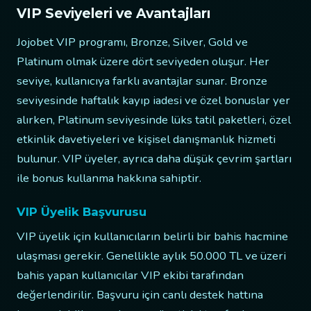
VIP Seviyeleri ve Avantajları
Jojobet VIP programı, Bronze, Silver, Gold ve
Platinum olmak üzere dört seviyeden oluşur. Her
seviye, kullanıcıya farklı avantajlar sunar. Bronze
seviyesinde haftalık kayıp iadesi ve özel bonuslar yer
alırken, Platinum seviyesinde lüks tatil paketleri, özel
etkinlik davetiyeleri ve kişisel danışmanlık hizmeti
bulunur. VIP üyeler, ayrıca daha düşük çevrim şartları
ile bonus kullanma hakkına sahiptir.
VIP Üyelik Başvurusu
VIP üyelik için kullanıcıların belirli bir bahis hacmine
ulaşması gerekir. Genellikle aylık 50.000 TL ve üzeri
bahis yapan kullanıcılar VIP ekibi tarafından
değerlendirilir. Başvuru için canlı destek hattına