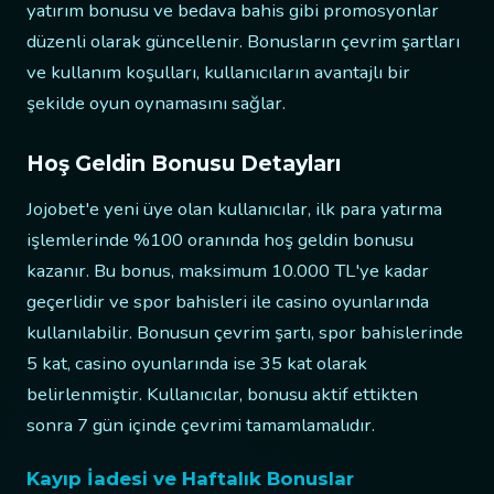
yatırım bonusu ve bedava bahis gibi promosyonlar
düzenli olarak güncellenir. Bonusların çevrim şartları
ve kullanım koşulları, kullanıcıların avantajlı bir
şekilde oyun oynamasını sağlar.
Hoş Geldin Bonusu Detayları
Jojobet'e yeni üye olan kullanıcılar, ilk para yatırma
işlemlerinde %100 oranında hoş geldin bonusu
kazanır. Bu bonus, maksimum 10.000 TL'ye kadar
geçerlidir ve spor bahisleri ile casino oyunlarında
kullanılabilir. Bonusun çevrim şartı, spor bahislerinde
5 kat, casino oyunlarında ise 35 kat olarak
belirlenmiştir. Kullanıcılar, bonusu aktif ettikten
sonra 7 gün içinde çevrimi tamamlamalıdır.
Kayıp İadesi ve Haftalık Bonuslar