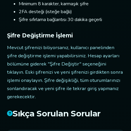
Minimum 8 karakter, karmaşık şifre
2FA desteği (isteğe bağlı)
Şifre sıfırlama bağlantısı 30 dakika geçerli
Şifre Değiştirme İşlemi
Mevcut şifrenizi biliyorsanız, kullanıcı panelinden
şifre değiştirme işlemi yapabilirsiniz. Hesap ayarları
bölümüne giderek "Şifre Değiştir" seçeneğini
tıklayın. Eski şifrenizi ve yeni şifrenizi girdikten sonra
işlemi onaylayın. Şifre değişikliği, tüm oturumlarınızı
sonlandıracak ve yeni şifre ile tekrar giriş yapmanız
gerekecektir.
Sıkça Sorulan Sorular