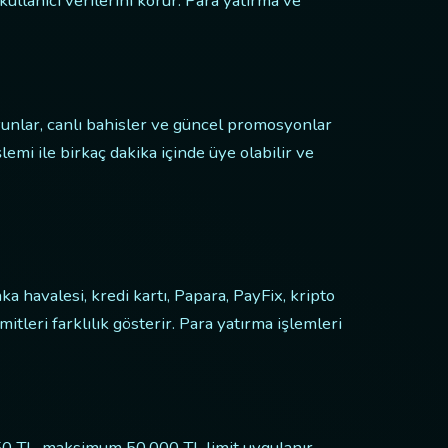
kullanıcı verilerini korur. Para yatırma ve
oyunlar, canlı bahisler ve güncel promosyonlar
şlemi ile birkaç dakika içinde üye olabilir ve
a havalesi, kredi kartı, Papara, PayFix, kripto
leri farklılık gösterir. Para yatırma işlemleri
m 50 TL, maksimum 50.000 TL limit uygulanır.