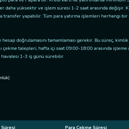
tler daha yüksektir ve işlem süresi 1-2 saat arasında değişir. 
da transfer yapabilir. Tüm para yatırma işlemleri herhangi bir 
le hesap doğrulamasını tamamlaması gerekir. Bu süreç, kimlik
 çekme talepleri, hafta içi saat 09:00-18:00 arasında işleme a
 havalesi 1-3 iş günü sürebilir.
nlük)
 Süresi
Para Çekme Süresi