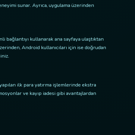
eneyimi sunar. Ayrıca, uygulama üzerinden
li bağlantıyı kullanarak ana sayfaya ulaştıktan
erinden, Android kullanıcıları için ise doğrudan
iniz.
apılan ilk para yatırma işlemlerinde ekstra
osyonlar ve kayıp iadesi gibi avantajlardan