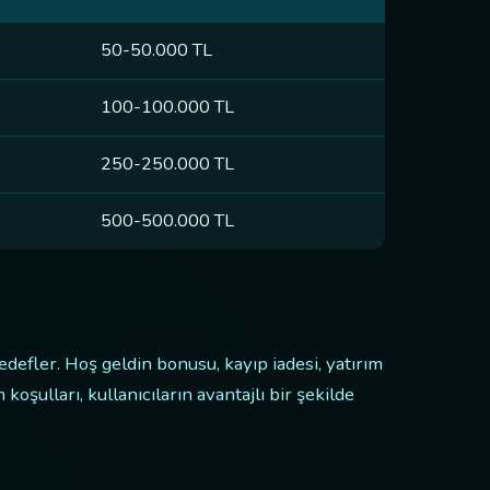
50-50.000 TL
100-100.000 TL
250-250.000 TL
500-500.000 TL
defler. Hoş geldin bonusu, kayıp iadesi, yatırım
şulları, kullanıcıların avantajlı bir şekilde