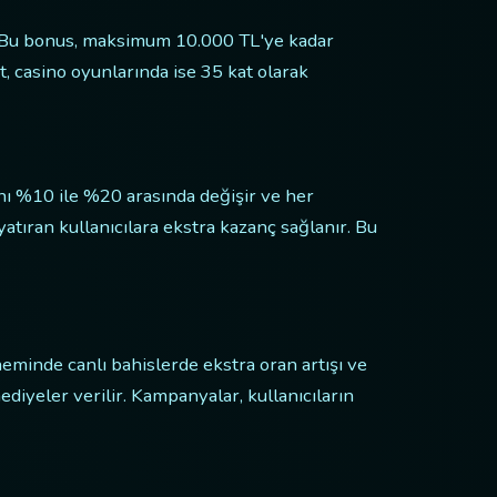
r. Bu bonus, maksimum 10.000 TL'ye kadar
t, casino oyunlarında ise 35 kat olarak
ranı %10 ile %20 arasında değişir ve her
yatıran kullanıcılara ekstra kazanç sağlanır. Bu
eminde canlı bahislerde ekstra oran artışı ve
ediyeler verilir. Kampanyalar, kullanıcıların