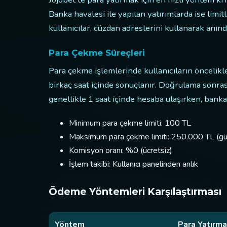
Banka havalesi ile yapılan yatırımlarda ise limi
kullanıcılar, cüzdan adreslerini kullanarak anın
Para Çekme Süreçleri
Para çekme işlemlerinde kullanıcıların öncelik
birkaç saat içinde sonuçlanır. Doğrulama sonrası
genellikle 1 saat içinde hesaba ulaşırken, banka
Minimum para çekme limiti: 100 TL
Maksimum para çekme limiti: 250.000 TL (gü
Komisyon oranı: %0 (ücretsiz)
İşlem takibi: Kullanıcı panelinden anlık
Ödeme Yöntemleri Karşılaştırması
Yöntem
Para Yatırma