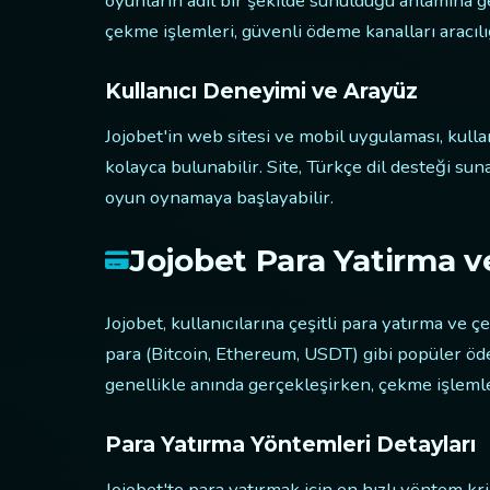
oyunların adil bir şekilde sunulduğu anlamına gel
çekme işlemleri, güvenli ödeme kanalları aracılığ
Kullanıcı Deneyimi ve Arayüz
Jojobet'in web sitesi ve mobil uygulaması, kull
kolayca bulunabilir. Site, Türkçe dil desteği sunar
oyun oynamaya başlayabilir.
Jojobet Para Yatirma 
Jojobet, kullanıcılarına çeşitli para yatırma ve 
para (Bitcoin, Ethereum, USDT) gibi popüler ödem
genellikle anında gerçekleşirken, çekme işlemle
Para Yatırma Yöntemleri Detayları
Jojobet'te para yatırmak için en hızlı yöntem k