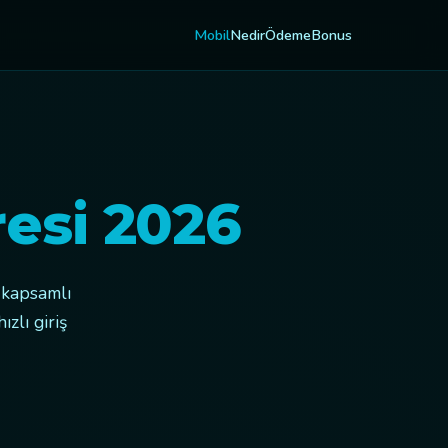
Mobil
Nedir
Ödeme
Bonus
resi 2026
, kapsamlı
ızlı giriş