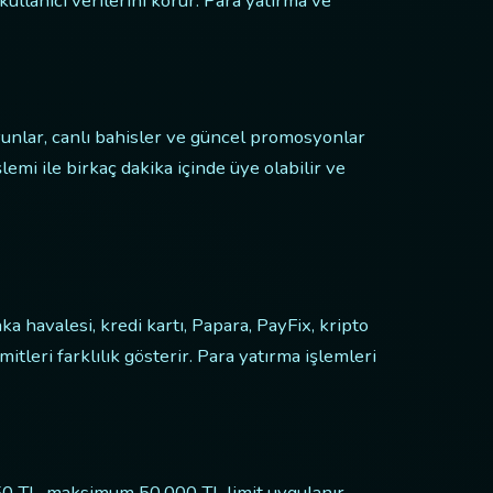
kullanıcı verilerini korur. Para yatırma ve
oyunlar, canlı bahisler ve güncel promosyonlar
şlemi ile birkaç dakika içinde üye olabilir ve
a havalesi, kredi kartı, Papara, PayFix, kripto
leri farklılık gösterir. Para yatırma işlemleri
m 50 TL, maksimum 50.000 TL limit uygulanır.