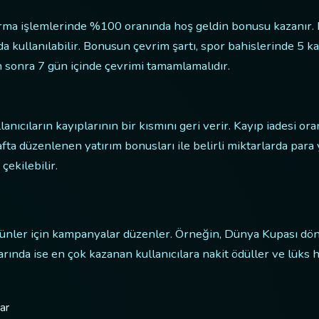
 yatırma işlemlerinde %100 oranında hoş geldin bonusu kazanı
da kullanılabilir. Bonusun çevrim şartı, spor bahislerinde 5 ka
en sonra 7 gün içinde çevrimi tamamlamalıdır.
lanıcıların kayıplarının bir kısmını geri verir. Kayıp iadesi o
afta düzenlenen yatırım bonusları ile belirli miktarlarda para 
çekilebilir.
 günler için kampanyalar düzenler. Örneğin, Dünya Kupası dön
rında ise en çok kazanan kullanıcılara nakit ödüller ve lüks h
ar