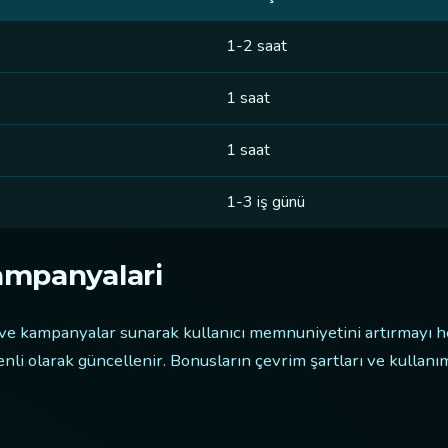
1-2 saat
1 saat
1 saat
1-3 iş günü
ampanyalari
 ve kampanyalar sunarak kullanıcı memnuniyetini artırmayı he
 olarak güncellenir. Bonusların çevrim şartları ve kullanım ko