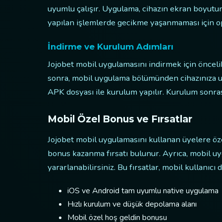
uyumlu çalışır. Uygulama, cihazın ekran boyut
yapılan işlemlerde gecikme yaşanmaması için opti
İndirme ve Kurulum Adımları
Jojobet mobil uygulamasını indirmek için öncelik
sonra, mobil uygulama bölümünden cihazınıza uyg
APK dosyası ile kurulum yapılır. Kurulum sonrası 
Mobil Özel Bonus ve Fırsatlar
Jojobet mobil uygulamasını kullanan üyelere öz
bonus kazanma fırsatı bulunur. Ayrıca, mobil u
yararlanabilirsiniz. Bu fırsatlar, mobil kullanıcı
iOS ve Android tam uyumlu native uygulama
Hızlı kurulum ve düşük depolama alanı
Mobil özel hoş geldin bonusu