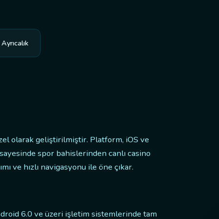
 Ayrıcalık
l olarak geliştirilmiştir. Platform, iOS ve
sayesinde spor bahislerinden canlı casino
mı ve hızlı navigasyonu ile öne çıkar.
droid 6.0 ve üzeri işletim sistemlerinde tam