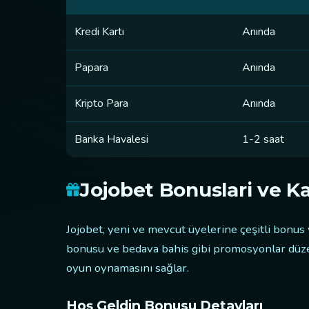
Kredi Kartı
Anında
Papara
Anında
Kripto Para
Anında
Banka Havalesi
1-2 saat
Jojobet Bonuslari ve K
Jojobet, yeni ve mevcut üyelerine çeşitli bonus
bonusu ve bedava bahis gibi promosyonlar düzenli
oyun oynamasını sağlar.
Hoş Geldin Bonusu Detayları