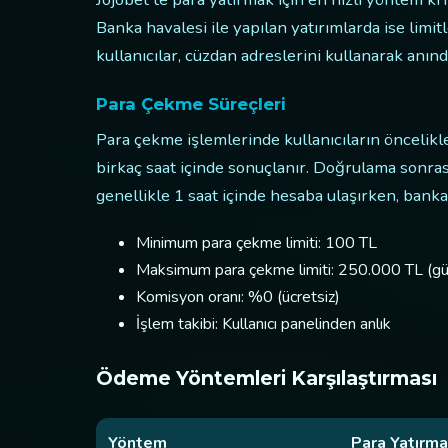
Banka havalesi ile yapılan yatırımlarda ise limi
kullanıcılar, cüzdan adreslerini kullanarak anın
Para Çekme Süreçleri
Para çekme işlemlerinde kullanıcıların öncelik
birkaç saat içinde sonuçlanır. Doğrulama sonrası
genellikle 1 saat içinde hesaba ulaşırken, banka
Minimum para çekme limiti: 100 TL
Maksimum para çekme limiti: 250.000 TL (gü
Komisyon oranı: %0 (ücretsiz)
İşlem takibi: Kullanıcı panelinden anlık
Ödeme Yöntemleri Karşılaştırması
Yöntem
Para Yatırma