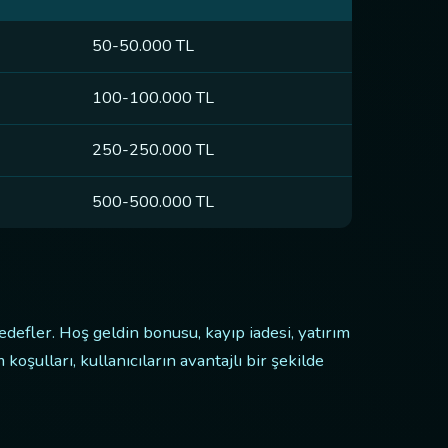
50-50.000 TL
100-100.000 TL
250-250.000 TL
500-500.000 TL
defler. Hoş geldin bonusu, kayıp iadesi, yatırım
şulları, kullanıcıların avantajlı bir şekilde