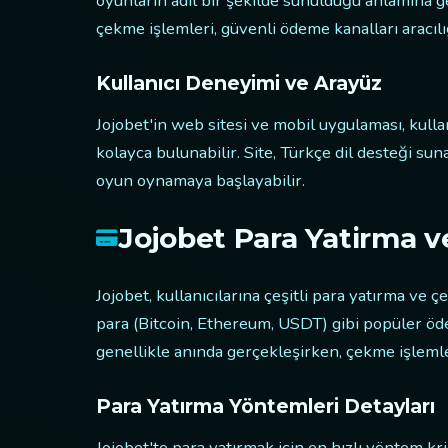
oyunların adil bir şekilde sunulduğu anlamına gel
çekme işlemleri, güvenli ödeme kanalları aracılığ
Kullanıcı Deneyimi ve Arayüz
Jojobet'in web sitesi ve mobil uygulaması, kull
kolayca bulunabilir. Site, Türkçe dil desteği sunar
oyun oynamaya başlayabilir.
Jojobet Para Yatirma 
Jojobet, kullanıcılarına çeşitli para yatırma ve 
para (Bitcoin, Ethereum, USDT) gibi popüler ödem
genellikle anında gerçekleşirken, çekme işlemle
Para Yatırma Yöntemleri Detayları
Jojobet'te para yatırmak için en hızlı yöntem k