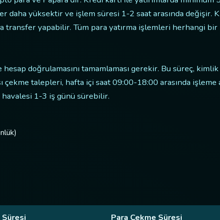
tler daha yüksektir ve işlem süresi 1-2 saat arasında değişir. 
da transfer yapabilir. Tüm para yatırma işlemleri herhangi bir 
le hesap doğrulamasını tamamlaması gerekir. Bu süreç, kimlik
 çekme talepleri, hafta içi saat 09:00-18:00 arasında işleme a
 havalesi 1-3 iş günü sürebilir.
nlük)
 Süresi
Para Çekme Süresi