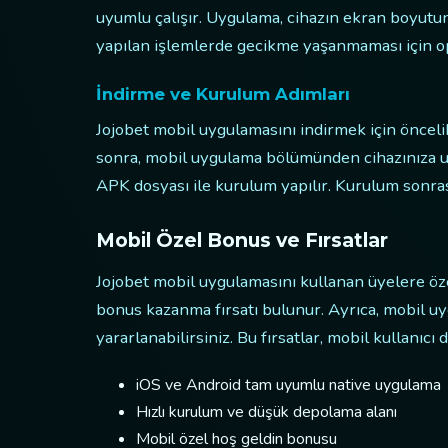
uyumlu çalışır. Uygulama, cihazın ekran boyut
yapılan işlemlerde gecikme yaşanmaması için opti
İndirme ve Kurulum Adımları
Jojobet mobil uygulamasını indirmek için öncelik
sonra, mobil uygulama bölümünden cihazınıza uyg
APK dosyası ile kurulum yapılır. Kurulum sonrası 
Mobil Özel Bonus ve Fırsatlar
Jojobet mobil uygulamasını kullanan üyelere öz
bonus kazanma fırsatı bulunur. Ayrıca, mobil u
yararlanabilirsiniz. Bu fırsatlar, mobil kullanıcı
iOS ve Android tam uyumlu native uygulama
Hızlı kurulum ve düşük depolama alanı
Mobil özel hoş geldin bonusu