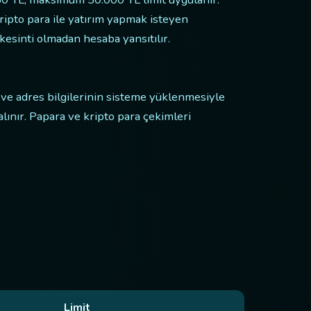
Kripto para ile yatırım yapmak isteyen
kesinti olmadan hesaba yansıtılır.
 ve adres bilgilerinin sisteme yüklenmesiyle
lınır. Papara ve kripto para çekimleri
Limit