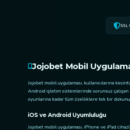
SSL 
Jojobet Mobil Uygulama
Jojobet mobil uygulaması, kullanıcılarına kesint
Android işletim sistemlerinde sorunsuz çalışan
oyunlarına kadar tüm özelliklere tek bir dokunuş
iOS ve Android Uyumluluğu
Jojobet mobil uygulaması, iPhone ve iPad cihazl